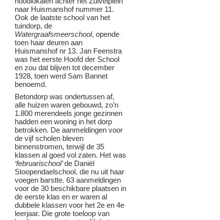
noodlokalen achter het Zuivelplein
naar Huismanshof nummer 11.
Ook de laatste school van het
tuindorp, de
Watergraafsmeerschool
, opende
toen haar deuren aan
Huismanshof nr 13. Jan Feenstra
was het eerste Hoofd der School
en zou dat blijven tot december
1928, toen werd Sam Bannet
benoemd.
Betondorp was ondertussen af,
alle huizen waren gebouwd, zo’n
1.800 merendeels jonge gezinnen
hadden een woning in het dorp
betrokken. De aanmeldingen voor
de vijf scholen bleven
binnenstromen, terwijl de 35
klassen al goed vol zaten. Het was
‘februarischool’
de Daniël
Stoopendaelschool. die nu uit haar
voegen barstte. 63 aanmeldingen
voor de 30 beschikbare plaatsen in
de eerste klas en er waren al
dubbele klassen voor het 2e en 4e
leerjaar. Die grote toeloop van