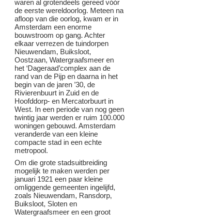
waren al grotendeels gereed vóór
de eerste wereldoorlog. Meteen na
afloop van die oorlog, kwam er in
Amsterdam een enorme
bouwstroom op gang. Achter
elkaar verrezen de tuindorpen
Nieuwendam, Buiksloot,
Oostzaan, Watergraafsmeer en
het ‘Dageraad’complex aan de
rand van de Pijp en daarna in het
begin van de jaren ’30, de
Rivierenbuurt in Zuid en de
Hoofddorp- en Mercatorbuurt in
West. In een periode van nog geen
twintig jaar werden er ruim 100.000
woningen gebouwd. Amsterdam
veranderde van een kleine
compacte stad in een echte
metropool.
Om die grote stadsuitbreiding
mogelijk te maken werden per
januari 1921 een paar kleine
omliggende gemeenten ingelijfd,
zoals Nieuwendam, Ransdorp,
Buiksloot, Sloten en
Watergraafsmeer en een groot