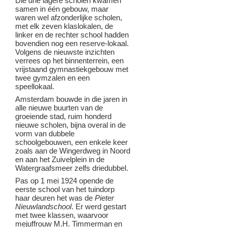
Die drie lagere scholen kwamen
samen in één gebouw, maar
waren wel afzonderlijke scholen,
met elk zeven klaslokalen, de
linker en de rechter school hadden
bovendien nog een reserve-lokaal.
Volgens de nieuwste inzichten
verrees op het binnenterrein, een
vrijstaand gymnastiekgebouw met
twee gymzalen en een
speellokaal.
Amsterdam bouwde in die jaren in
alle nieuwe buurten van de
groeiende stad, ruim honderd
nieuwe scholen, bijna overal in de
vorm van dubbele
schoolgebouwen, een enkele keer
zoals aan de Wingerdweg in Noord
en aan het Zuivelplein in de
Watergraafsmeer zelfs driedubbel.
Pas op 1 mei 1924 opende de
eerste school van het tuindorp
haar deuren het was de
Pieter
Nieuwlandschool
. Er werd gestart
met twee klassen, waarvoor
mejuffrouw M.H. Timmerman en