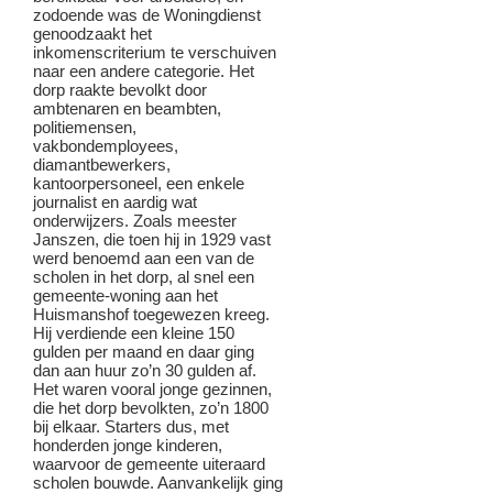
zodoende was de Woningdienst
genoodzaakt het
inkomenscriterium te verschuiven
naar een andere categorie. Het
dorp raakte bevolkt door
ambtenaren en beambten,
politiemensen,
vakbondemployees,
diamantbewerkers,
kantoorpersoneel, een enkele
journalist en aardig wat
onderwijzers. Zoals meester
Janszen, die toen hij in 1929 vast
werd benoemd aan een van de
scholen in het dorp, al snel een
gemeente-woning aan het
Huismanshof toegewezen kreeg.
Hij verdiende een kleine 150
gulden per maand en daar ging
dan aan huur zo’n 30 gulden af.
Het waren vooral jonge gezinnen,
die het dorp bevolkten, zo’n 1800
bij elkaar. Starters dus, met
honderden jonge kinderen,
waarvoor de gemeente uiteraard
scholen bouwde. Aanvankelijk ging