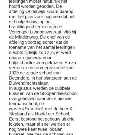
leerlingen moest natuurlijk het
hoofd worden geboden. De
afdeling Onderwijs kwam daarop
met het plan voor nog een dubbel
schoolgebouw, op het
braakliggend terrein aan de
Verlengde Landbouwstraat, vlakbij
de Middenweg. De chef van de
afdeling voorzag echter dat de
toename van het aantal leerlingen
slechts tijdelijk zou zijn; er werd
daarom opnieuw voor
hulpschoollokalen gekozen. En zo
verrees in de zomervakantie van
1929 de zesde school van
Betondorp, in het plantsoen aan de
Duivendrechtselaan.
In augustus werden de dubbele
klassen van de Stoopendaelschool
overgeheveld naar deze nieuwe
februarischool, de
Hartvelderschool
, met de heer K.
Stroband als Hoofd der School.
Eerst bestond het gebouw uit drie
lokalen, maar al snel werden er
nog twee keer twee lokalen
bijgezet. Alle zes de scholen van