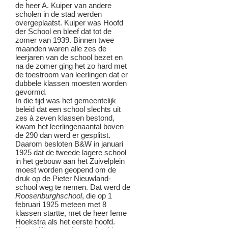
de heer A. Kuiper van andere
scholen in de stad werden
overgeplaatst. Kuiper was Hoofd
der School en bleef dat tot de
zomer van 1939. Binnen twee
maanden waren alle zes de
leerjaren van de school bezet en
na de zomer ging het zo hard met
de toestroom van leerlingen dat er
dubbele klassen moesten worden
gevormd.
In die tijd was het gemeentelijk
beleid dat een school slechts uit
zes à zeven klassen bestond,
kwam het leerlingenaantal boven
de 290 dan werd er gesplitst.
Daarom besloten B&W in januari
1925 dat de tweede lagere school
in het gebouw aan het Zuivelplein
moest worden geopend om de
druk op de Pieter Nieuwland-
school weg te nemen. Dat werd de
Roosenburghschool
, die op 1
februari 1925 meteen met 8
klassen startte, met de heer Ieme
Hoekstra als het eerste hoofd.