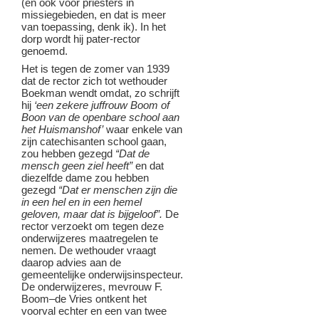
(en ook voor priesters in
missiegebieden, en dat is meer
van toepassing, denk ik). In het
dorp wordt hij pater-rector
genoemd.
Het is tegen de zomer van 1939
dat de rector zich tot wethouder
Boekman wendt omdat, zo schrijft
hij
‘een zekere juffrouw Boom of
Boon van de openbare school aan
het Huismanshof’
waar enkele van
zijn catechisanten school gaan,
zou hebben gezegd
“Dat de
mensch geen ziel heeft”
en dat
diezelfde dame zou hebben
gezegd
“Dat er menschen zijn die
in een hel en in een hemel
geloven, maar dat is bijgeloof”.
De
rector verzoekt om tegen deze
onderwijzeres maatregelen te
nemen. De wethouder vraagt
daarop advies aan de
gemeentelijke onderwijsinspecteur.
De onderwijzeres, mevrouw F.
Boom–de Vries ontkent het
voorval echter en een van twee