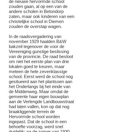
de nieuwe hervormde school
zouden gaan, al op een van de
andere scholen in Betondorp
zaten, maar ook kinderen van een
christelijke school in Diemen
zouden de overstap wagen.
In de raadsvergadering van
november 1929 haalden B&W
bakzeil tegenover de voor de
Vereeniging gunstige beslissing
van de provincie. De raad besloot
om niet het eerste plan van drie
lokalen goed te keuren, maar
meteen de hele zevenklassige
school. Eerst werd de school nog
gesitueerd aan het plantsoen aan
het Onderlangs bij het einde van
de Middenweg. Maar omdat de
gemeente haar eigen bouwplan
aan de Verlengde Landbouwstraat
had laten vallen, kon op dat nog
braakliggende terrein de
Hervormde school worden
ingepast. Dat de school in een
behoefte voorzag, werd snel
duidelijk; na de zomer van 1930