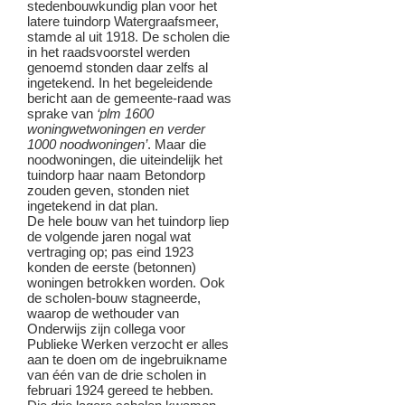
stedenbouwkundig plan voor het
latere tuindorp Watergraafsmeer,
stamde al uit 1918. De scholen die
in het raadsvoorstel werden
genoemd stonden daar zelfs al
ingetekend. In het begeleidende
bericht aan de gemeente-raad was
sprake van
‘plm 1600
woningwetwoningen en verder
1000 noodwoningen’
. Maar die
noodwoningen, die uiteindelijk het
tuindorp haar naam Betondorp
zouden geven, stonden niet
ingetekend in dat plan.
De hele bouw van het tuindorp liep
de volgende jaren nogal wat
vertraging op; pas eind 1923
konden de eerste (betonnen)
woningen betrokken worden. Ook
de scholen-bouw stagneerde,
waarop de wethouder van
Onderwijs zijn collega voor
Publieke Werken verzocht er alles
aan te doen om de ingebruikname
van één van de drie scholen in
februari 1924 gereed te hebben.