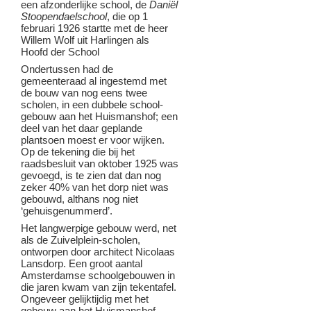
een afzonderlijke school, de
Daniël
Stoopendaelschool
, die op 1
februari 1926 startte met de heer
Willem Wolf uit Harlingen als
Hoofd der School
Ondertussen had de
gemeenteraad al ingestemd met
de bouw van nog eens twee
scholen, in een dubbele school-
gebouw aan het Huismanshof; een
deel van het daar geplande
plantsoen moest er voor wijken.
Op de tekening die bij het
raadsbesluit van oktober 1925 was
gevoegd, is te zien dat dan nog
zeker 40% van het dorp niet was
gebouwd, althans nog niet
‘gehuisgenummerd’.
Het langwerpige gebouw werd, net
als de Zuivelplein-scholen,
ontworpen door architect Nicolaas
Lansdorp. Een groot aantal
Amsterdamse schoolgebouwen in
die jaren kwam van zijn tekentafel.
Ongeveer gelijktijdig met het
gebouw aan het Huismanshof,