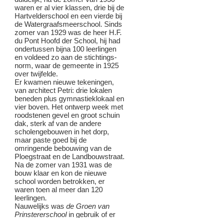
waren er al vier klassen, drie bij de
Hartvelderschool en een vierde bij
de Watergraafsmeerschool. Sinds
zomer van 1929 was de heer H.F.
du Pont Hoofd der School, hij had
ondertussen bijna 100 leerlingen
en voldeed zo aan de stichtings-
norm, waar de gemeente in 1925
over twijfelde.
Er kwamen nieuwe tekeningen,
van architect Petri: drie lokalen
beneden plus gymnastieklokaal en
vier boven. Het ontwerp week met
roodstenen gevel en groot schuin
dak, sterk af van de andere
scholengebouwen in het dorp,
maar paste goed bij de
omringende bebouwing van de
Ploegstraat en de Landbouwstraat.
Na de zomer van 1931 was de
bouw klaar en kon de nieuwe
school worden betrokken, er
waren toen al meer dan 120
leerlingen.
Nauwelijks was
de Groen van
Prinstererschool
in gebruik of er