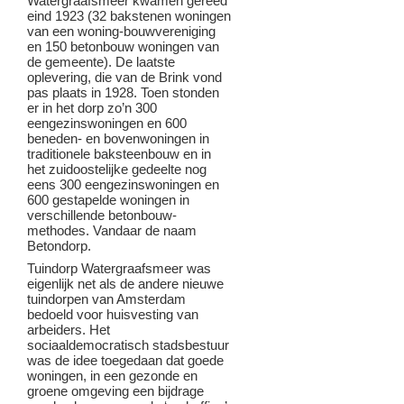
Watergraafsmeer kwamen gereed
eind 1923 (32 bakstenen woningen
van een woning-bouwvereniging
en 150 betonbouw woningen van
de gemeente). De laatste
oplevering, die van de Brink vond
pas plaats in 1928. Toen stonden
er in het dorp zo’n 300
eengezinswoningen en 600
beneden- en bovenwoningen in
traditionele baksteenbouw en in
het zuidoostelijke gedeelte nog
eens 300 eengezinswoningen en
600 gestapelde woningen in
verschillende betonbouw-
methodes. Vandaar de naam
Betondorp.
Tuindorp Watergraafsmeer was
eigenlijk net als de andere nieuwe
tuindorpen van Amsterdam
bedoeld voor huisvesting van
arbeiders. Het
sociaaldemocratisch stadsbestuur
was de idee toegedaan dat goede
woningen, in een gezonde en
groene omgeving een bijdrage