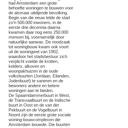
had Amsterdam een grote
behoefte woningen te bouwen voor
de alsmaar uitdijende bevolking.
Begin van die eeuw telde de stad
zo’n 500.000 inwoners, in de
eerste drie decennia daarna
kwamen daar nog eens 250.000
mensen bij, voornamelijk door
natuurlijke aanwas. De noodzaak
tot woningbouw kwam ook voort
uit de woningwet van 1902,
waardoor het stadsbestuur zich
verplicht voelde de krotten,
kelders, alkoven en
woonpakhuizen in de oude
volksbuurten (Jordaan, Eilanden,
Jodenbuurt) te saneren en de
bewoners andere en betere
woningen aan te bieden.
De Spaarndammerbuurt in West,
de Transvaalbuurt en de Indische
buurt in Oost en de van der
Pekbuurt en de Vogelbuurt in
Noord zijn de eerste grote sociale
woning-bouwcomplexen die
Amsterdam bouwde. Die buurten