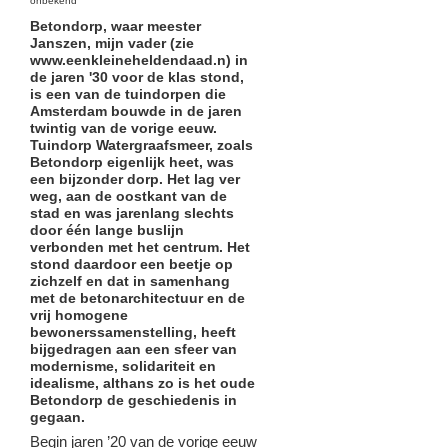
onbekend
Betondorp, waar meester
Janszen, mijn vader (zie
www.eenkleineheldendaad.n) in
de jaren '30 voor de klas stond,
is een van de tuindorpen die
Amsterdam bouwde in de jaren
twintig van de vorige eeuw.
Tuindorp Watergraafsmeer, zoals
Betondorp eigenlijk heet, was
een bijzonder dorp. Het lag ver
weg, aan de oostkant van de
stad en was jarenlang slechts
door één lange buslijn
verbonden met het centrum. Het
stond daardoor een beetje op
zichzelf en dat in samenhang
met de betonarchitectuur en de
vrij homogene
bewonerssamenstelling, heeft
bijgedragen aan een sfeer van
modernisme, solidariteit en
idealisme, althans zo is het oude
Betondorp de geschiedenis in
gegaan.
Begin jaren ’20 van de vorige eeuw