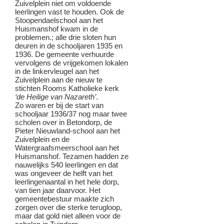
Zuivelplein niet om voldoende
leerlingen vast te houden. Ook de
Stoopendaelschool aan het
Huismanshof kwam in de
problemen.; alle drie sloten hun
deuren in de schooljaren 1935 en
1936. De gemeente verhuurde
vervolgens de vrijgekomen lokalen
in de linkervleugel aan het
Zuivelplein aan de nieuw te
stichten Rooms Katholieke kerk
‘de Heilige van Nazareth’
.
Zo waren er bij de start van
schooljaar 1936/37 nog maar twee
scholen over in Betondorp, de
Pieter Nieuwland-school aan het
Zuivelplein en de
Watergraafsmeerschool aan het
Huismanshof. Tezamen hadden ze
nauwelijks 540 leerlingen en dat
was ongeveer de helft van het
leerlingenaantal in het hele dorp,
van tien jaar daarvoor. Het
gemeentebestuur maakte zich
zorgen over die sterke terugloop,
maar dat gold niet alleen voor de