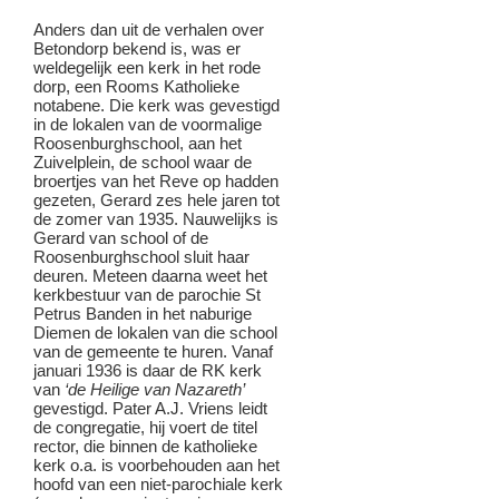
Anders dan uit de verhalen over
Betondorp bekend is, was er
weldegelijk een kerk in het rode
dorp, een Rooms Katholieke
notabene. Die kerk was gevestigd
in de lokalen van de voormalige
Roosenburghschool, aan het
Zuivelplein, de school waar de
broertjes van het Reve op hadden
gezeten, Gerard zes hele jaren tot
de zomer van 1935. Nauwelijks is
Gerard van school of de
Roosenburghschool sluit haar
deuren. Meteen daarna weet het
kerkbestuur van de parochie St
Petrus Banden in het naburige
Diemen de lokalen van die school
van de gemeente te huren. Vanaf
januari 1936 is daar de RK kerk
van
‘de Heilige van Nazareth’
gevestigd. Pater A.J. Vriens leidt
de congregatie, hij voert de titel
rector, die binnen de katholieke
kerk o.a. is voorbehouden aan het
hoofd van een niet-parochiale kerk