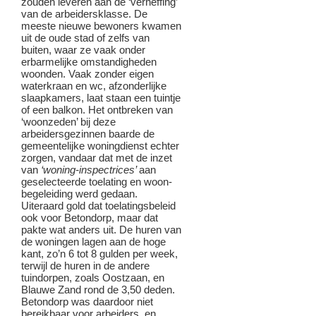
zouden leveren aan de ‘verheffing’
van de arbeidersklasse. De
meeste nieuwe bewoners kwamen
uit de oude stad of zelfs van
buiten, waar ze vaak onder
erbarmelijke omstandigheden
woonden. Vaak zonder eigen
waterkraan en wc, afzonderlijke
slaapkamers, laat staan een tuintje
of een balkon. Het ontbreken van
‘woonzeden’ bij deze
arbeidersgezinnen baarde de
gemeentelijke woningdienst echter
zorgen, vandaar dat met de inzet
van
‘woning-inspectrices’
aan
geselecteerde toelating en woon-
begeleiding werd gedaan.
Uiteraard gold dat toelatingsbeleid
ook voor Betondorp, maar dat
pakte wat anders uit. De huren van
de woningen lagen aan de hoge
kant, zo’n 6 tot 8 gulden per week,
terwijl de huren in de andere
tuindorpen, zoals Oostzaan, en
Blauwe Zand rond de 3,50 deden.
Betondorp was daardoor niet
bereikbaar voor arbeiders, en