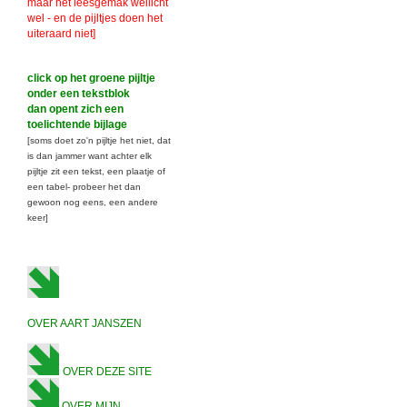
maar het leesgemak wellicht
wel - en de pijltjes doen het
uiteraard niet]
click op het groene pijltje
onder een tekstblok
dan opent zich een
toelichtende bijlage
[soms doet zo'n pijltje het niet, dat
is dan jammer want achter elk
pijltje zit een tekst, een plaatje of
een tabel- probeer het dan
gewoon nog eens, een andere
keer]
OVER AART JANSZEN
OVER DEZE SITE
OVER MIJN