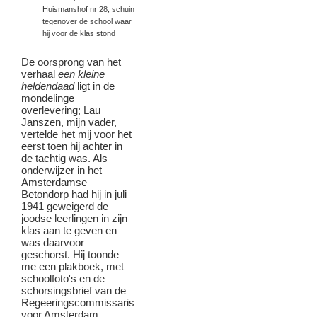
Huismanshof nr 28, schuin
tegenover de school waar
hij voor de klas stond
De oorsprong van het
verhaal
een kleine
heldendaad
ligt in de
mondelinge
overlevering; Lau
Janszen, mijn vader,
vertelde het mij voor het
eerst toen hij achter in
de tachtig was. Als
onderwijzer in het
Amsterdamse
Betondorp had hij in juli
1941 geweigerd de
joodse leerlingen in zijn
klas aan te geven en
was daarvoor
geschorst. Hij toonde
me een plakboek, met
schoolfoto's en de
schorsingsbrief van de
Regeeringscommissaris
voor Amsterdam.