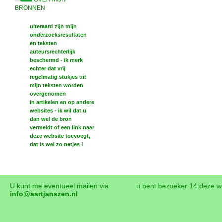
BRONNEN
uiteraard zijn mijn
onderzoeksresultaten
en teksten
auteursrechterlijk
beschermd - ik merk
echter dat vrij
regelmatig stukjes uit
mijn teksten worden
overgenomen
in artikelen en op andere
websites - ik wil dat u
dan wel de bron
vermeldt of een link naar
deze website toevoegt,
dat is wel zo netjes !
U kunt me eventueel mailen via
u bent bezoeker 14 deze 
info@aartjanszen.nl