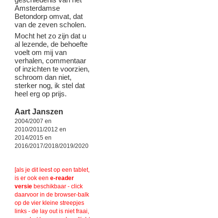
Amsterdamse
Betondorp omvat, dat
van de zeven scholen.
Mocht het zo zijn dat u
al lezende, de behoefte
voelt om mij van
verhalen, commentaar
of inzichten te voorzien,
schroom dan niet,
sterker nog, ik stel dat
heel erg op prijs.
Aart Janszen
2004/2007 en
2010/2011/2012 en
2014/2015 en
2016/2017/2018/2019/2020
[als je dit leest op een tablet,
is er ook een
e-reader
versie
beschikbaar - click
daarvoor in de browser-balk
op de vier kleine streepjes
links - de lay out is niet fraai,