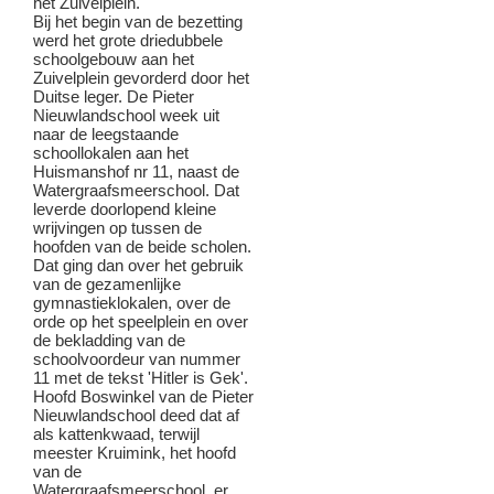
het Zuivelplein.
Bij het begin van de bezetting
werd het grote driedubbele
schoolgebouw aan het
Zuivelplein gevorderd door het
Duitse leger. De Pieter
Nieuwlandschool week uit
naar de leegstaande
schoollokalen aan het
Huismanshof nr 11, naast de
Watergraafsmeerschool. Dat
leverde doorlopend kleine
wrijvingen op tussen de
hoofden van de beide scholen.
Dat ging dan over het gebruik
van de gezamenlijke
gymnastieklokalen, over de
orde op het speelplein en over
de bekladding van de
schoolvoordeur van nummer
11 met de tekst 'Hitler is Gek'.
Hoofd Boswinkel van de Pieter
Nieuwlandschool deed dat af
als kattenkwaad, terwijl
meester Kruimink, het hoofd
van de
Watergraafsmeerschool, er