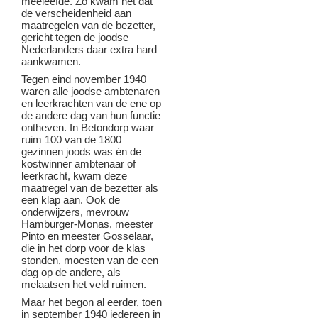
meeleefde. Zo kwam het dat
de verscheidenheid aan
maatregelen van de bezetter,
gericht tegen de joodse
Nederlanders daar extra hard
aankwamen.
Tegen eind november 1940
waren alle joodse ambtenaren
en leerkrachten van de ene op
de andere dag van hun functie
ontheven. In Betondorp waar
ruim 100 van de 1800
gezinnen joods was én de
kostwinner ambtenaar of
leerkracht, kwam deze
maatregel van de bezetter als
een klap aan. Ook de
onderwijzers, mevrouw
Hamburger-Monas, meester
Pinto en meester Gosselaar,
die in het dorp voor de klas
stonden, moesten van de een
dag op de andere, als
melaatsen het veld ruimen.
Maar het begon al eerder, toen
in september 1940 iedereen in