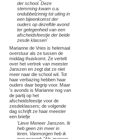
der school. Deze
stemming kwam o.a.
ondubbelzinnig tot uiting in
een bijeenkomst der
ouders op dezelfde avond
ter gelegenheid van een
afscheidsfeestje der beide
zesde klassen'
Marianne de Vries is helemaal
overstuur als ze tussen de
middag thuiskomt. Ze vertelt
over het vertrek van meester
Janszen en zegt dat ze niet
meer naar die school wil. Tot
haar verbazing hebben haar
ouders daar begrip voor. Maar
's avonds is Marianne nog van
de partij op het
afscheidsfeestje voor de
zesdeklassers; de volgende
dag schrijft ze haar meester
een briefje
'Lieve Meneer Janszen. Ik
heb geen zin meer in
leren. Vanmorgen heb ik
nog gezegd: "Als meneer