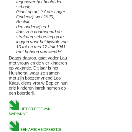
tegenover het hoofd der
school;
Gelet op art. 37 der Lager
Onderwijswet 1920;
Besluit:
den onderwijzer L.
Janszen voornoemd de
straf van schorsing op te
leggen voor het tijdvak van
10 tot en met 12 Juli 1941
met behoud van wedde'.
Daags daarop, gaat vader Lau
met vrouw en de vier kinderen
op vakantie. Dit jaar is het
Hulshorst, waar ze samen
met zijn boezemvriend Leo
Kaas, diens vrouw Bep en hun
drie kinderen intrek nemen op
een boerderij.
HET BRIEFJE VAN
MARIANNE
EEN AFSCHEIDFEESTJE