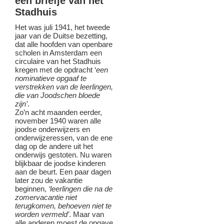
een briefje van het
Stadhuis
Het was juli 1941, het tweede
jaar van de Duitse bezetting,
dat alle hoofden van openbare
scholen in Amsterdam een
circulaire van het Stadhuis
kregen met de opdracht ‘
een
nominatieve opgaaf te
verstrekken van de leerlingen,
die van Joodschen bloede
zijn’
.
Zo’n acht maanden eerder,
november 1940 waren alle
joodse onderwijzers en
onderwijzeressen, van de ene
dag op de andere uit het
onderwijs gestoten. Nu waren
blijkbaar de joodse kinderen
aan de beurt. Een paar dagen
later zou de vakantie
beginnen,
‘leerlingen die na de
zomervacantie niet
terugkomen, behoeven niet te
worden vermeld’
. Maar van
alle anderen moest de opgave