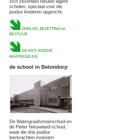
zo’n zeventien nieuwe lagere
scholen, speciaal voor die
joodse kinderen opgericht.
OORLOG, BEZETTING en
BESTUUR
DE ANTI-JOODSE
MAATREGELEN
de school in Betondorp
De Watergraafsmeerschool en
de Pieter Nieuwland-school,
waar die drie joodse
leerkrachten moesten