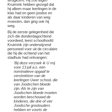
terugkomt. Hij zou tegen
Kruimink hebben gezegd dat
hij alleen maar leerlingen in de
klas had en geen joodse en
als daar kinderen van weg
moesten, dan ging ook hij
weg.
Bij de eerste gelegenheid die
zich die donderdagochtend
voordeed, leest schoolhoofd
Kruimink zijn onderwijzend
personeel voor uit de circulaire
die hij die ochtend van het
stadhuis had ontvangen:
'Bij deze verzoek ik U mij
voor 13 juli a.s. een
nominatieve opgaaf te
verstrekken van de
leerlingen Uwer school, die
van Joodschen bloede
zijn. Als te zijn van
Joodschen bloede moeten
worden beschouwd de
kinderen, die drie of vier
Joodsche grootouders
hebben en voorts de