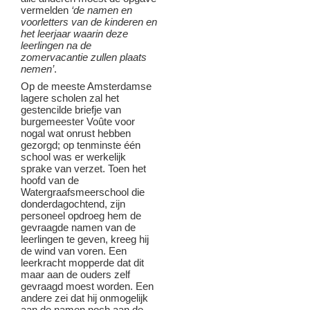
vermelden
‘de namen en
voorletters van de kinderen en
het leerjaar waarin deze
leerlingen na de
zomervacantie zullen plaats
nemen’
.
Op de meeste Amsterdamse
lagere scholen zal het
gestencilde briefje van
burgemeester Voûte voor
nogal wat onrust hebben
gezorgd; op tenminste één
school was er werkelijk
sprake van verzet. Toen het
hoofd van de
Watergraafsmeerschool die
donderdagochtend, zijn
personeel opdroeg hem de
gevraagde namen van de
leerlingen te geven, kreeg hij
de wind van voren. Een
leerkracht mopperde dat dit
maar aan de ouders zelf
gevraagd moest worden. Een
andere zei dat hij onmogelijk
aan de namen noch aan de