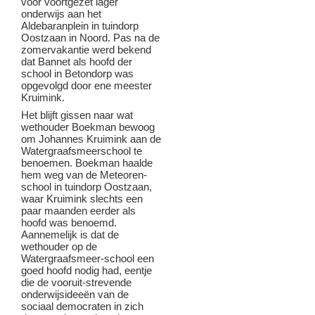
voor voortgezet lager
onderwijs aan het
Aldebaranplein in tuindorp
Oostzaan in Noord. Pas na de
zomervakantie werd bekend
dat Bannet als hoofd der
school in Betondorp was
opgevolgd door ene meester
Kruimink.
Het blijft gissen naar wat
wethouder Boekman bewoog
om Johannes Kruimink aan de
Watergraafsmeerschool te
benoemen. Boekman haalde
hem weg van de Meteoren-
school in tuindorp Oostzaan,
waar Kruimink slechts een
paar maanden eerder als
hoofd was benoemd.
Aannemelijk is dat de
wethouder op de
Watergraafsmeer-school een
goed hoofd nodig had, eentje
die de vooruit-strevende
onderwijsideeën van de
sociaal democraten in zich