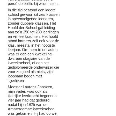
persé de politie bij wilde halen.
In die tijd bestond een lagere
school gewoon uit zes klassen
in opeenvolgende leerjaren,
zonder dubbele klassen. Het
Hoofd der School gaf leiding
aan zo'n 250 tot 280 leerlingen
en vijf leerkrachten. Het hoofd
stond immers zelf ook voor de
klas, meestal in het hoogste
leerjaar. Om hem te ontlasten
was er dan een kwekeling,
dwz een stagiaire van de
kweekschool, of een net
gediplomeerde onderwijzer die
voor zo goed als niets, zijn
loopbaan begon met
'tijdelijken'.
Meester Laurens Janszen,
mijn vader, was ook als
tijdelijke leerkracht begonnen.
vier jaar had dat geduurd,
nadat hij in 1925 van de
Amsterdamse kweekschool
was gekomen. Hij had op wel