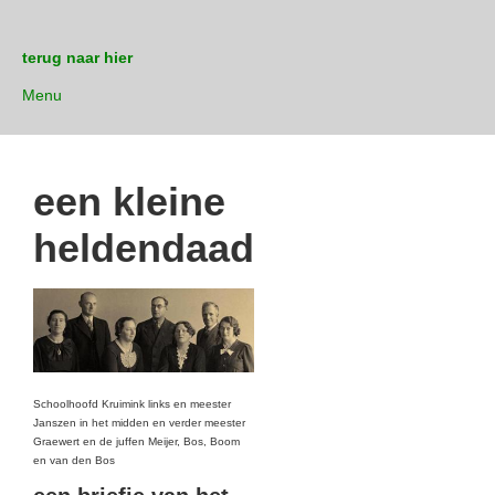
terug naar hier
Menu
een kleine
heldendaad
Schoolhoofd Kruimink links en meester
Janszen in het midden en verder meester
Graewert en de juffen Meijer, Bos, Boom
en van den Bos